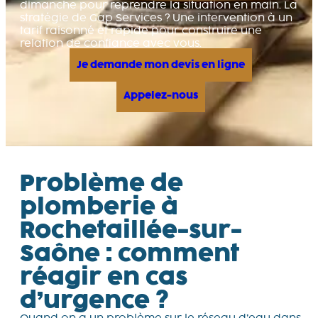
dimanche pour reprendre la situation en main. La
stratégie de Gap Services ? Une intervention à un
tarif raisonné et rapide pour construire une
relation de confiance avec vous.
Je demande mon devis en ligne
Appelez-nous
Problème de
plomberie à
Rochetaillée-sur-
Saône : comment
réagir en cas
d’urgence ?