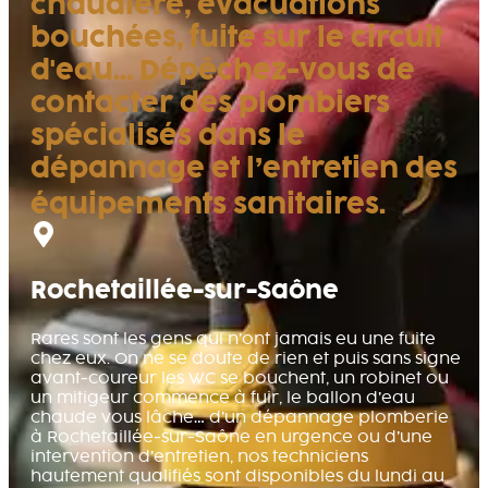
chaudière, évacuations
bouchées, fuite sur le circuit
d'eau… Dépêchez-vous de
contacter des plombiers
spécialisés dans le
dépannage et l’entretien des
équipements sanitaires.
Rochetaillée-sur-Saône
Rares sont les gens qui n’ont jamais eu une fuite
chez eux. On ne se doute de rien et puis sans signe
avant-coureur les WC se bouchent, un robinet ou
un mitigeur commence à fuir, le ballon d’eau
chaude vous lâche… d’un dépannage plomberie
à Rochetaillée-sur-Saône en urgence ou d’une
intervention d’entretien, nos techniciens
hautement qualifiés sont disponibles du lundi au