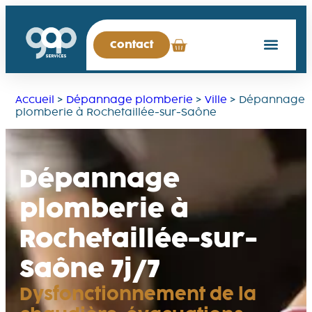
Contact
Accueil
>
Dépannage plomberie
>
Ville
>
Dépannage
plomberie à Rochetaillée-sur-Saône
Dépannage
plomberie à
Rochetaillée-sur-
Saône 7j/7
Dysfonctionnement de la