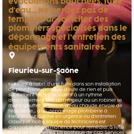
évacuations bouchées, fuite
d'eau… Ne perdez pas de
temps pour solliciter des
plombiers spécialisés dans le
dépannage et l’entretien des
équipements sanitaires.
Fleurieu-sur-Saône
Nul n’est à l’abri d’une fuite dans son installation
de plomberie. On ne se doute de rien et puis
subitement les WC se vident à un rythme
anormalement lent, un mitigeur ou un robinet se
met à goutter, le ballon d’eau chaude envoie de
l’eau tiède… d’un dépannage plomberie à
Fleurieu-sur-Saône en urgence ou d’entretien
classique, notre équipe de techniciens est
disponible en permanence pour remédier à tous
types de problèmes. La politique de Gap Services