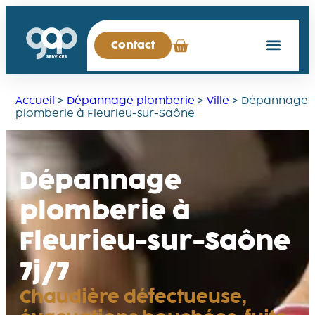
Contact
Accueil
>
Dépannage plomberie
>
Ville
>
Dépannage
plomberie à Fleurieu-sur-Saône
Dépannage
plomberie à
Fleurieu-sur-Saône
7j/7
Chaudière défectueuse,