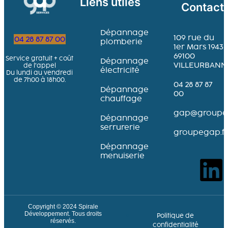
Liens utiles
Contact
Dépannage
109 rue du
04 28 87 87 00
plomberie
1er Mars 1943
69100
Service gratuit + coût
Dépannage
VILLEURBANN
de l’appel
électricité
Du lundi au vendredi
de 7h00 à 18h00.
04 28 87 87
Dépannage
00
chauffage
gap@groupeg
Dépannage
serrurerie
groupegap.fr
Dépannage
menuiserie
Copyright © 2024
Spirale
Développement
. Tous droits
Politique de
réservés.
confidentialité