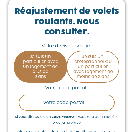
Réajustement de volets
roulants. Nous
consulter.
Votre devis provisoire
Je suis un
Je suis un
particulier avec
professionnel OU
un logement de
un particulier
plus de
avec logement de
2 ans
moins de 2 ans
Votre code postal :
Si vous disposez d’un
CODE PROMO
, il vous sera demandé à la
prochaine étape.
Paiement sur place lors de l’intervention (CB / virement /