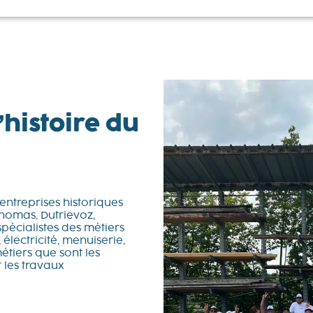
’histoire du
ntreprises historiques
Thomas, Dutrievoz,
pécialistes des métiers
électricité, menuiserie,
métiers que sont les
 les travaux