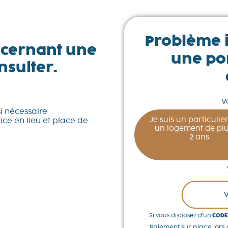
Problème 
cernant une
une por
nsulter.
V
si nécessaire
Je suis un particulie
ce en lieu et place de
un logement de plu
2 ans
Si vous disposez d’un
CODE
Paiement sur place lors d