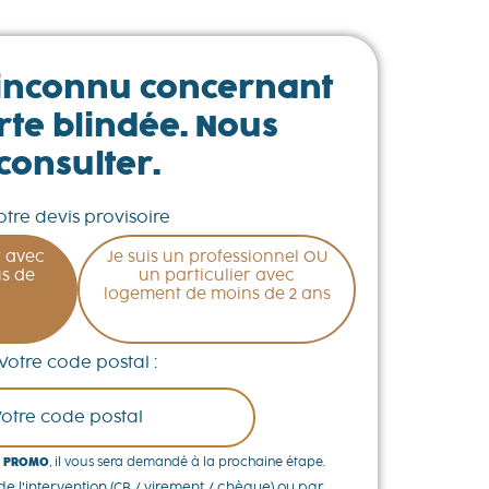
inconnu concernant
te blindée. Nous
consulter.
otre devis provisoire
r avec
Je suis un professionnel OU
s de
un particulier avec
logement de moins de 2 ans
Votre code postal :
 PROMO
, il vous sera demandé à la prochaine étape.
e l’intervention (CB / virement / chèque) ou par