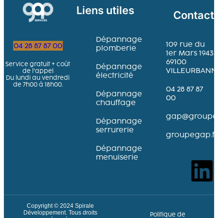
Liens utiles
Contact
Dépannage
109 rue du
04 28 87 87 00
plomberie
1er Mars 1943
69100
Service gratuit + coût
Dépannage
VILLEURBANN
de l’appel
électricité
Du lundi au vendredi
de 7h00 à 18h00.
04 28 87 87
Dépannage
00
chauffage
gap@groupeg
Dépannage
serrurerie
groupegap.fr
Dépannage
menuiserie
Copyright © 2024
Spirale
Développement
. Tous droits
Politique de