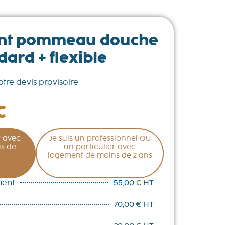
nt pommeau douche
dard + flexible
otre devis provisoire
C
r avec
Je suis un professionnel OU
s de
un particulier avec
logement de moins de 2 ans
ment
55,00 € HT
70,00 € HT