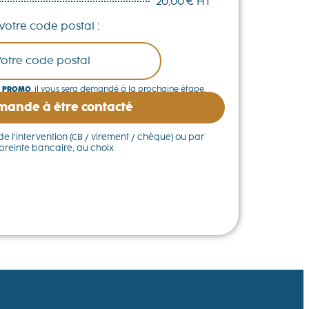
20,00 € HT
Votre code postal :
 PROMO
, il vous sera demandé à la prochaine étape.
mande à être contacté
e l’intervention (CB / virement / chèque) ou par
reinte bancaire, au choix