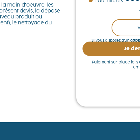
Fournitures
la main d’oeuvre, les
 présent devis, la dépose
ouveau produit ou
ent), le nettoyage du
Si vous disposez d’un
CODE
Je de
Paiement sur place lors d
emp