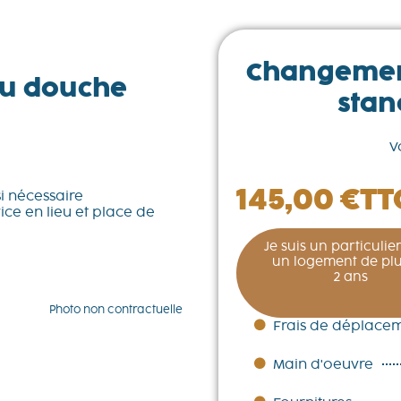
Changeme
u douche
stan
V
145,00
€
TT
si nécessaire
ce en lieu et place de
Je suis un particulie
un logement de plu
2 ans
Photo non contractuelle
Frais de déplace
Main d'oeuvre