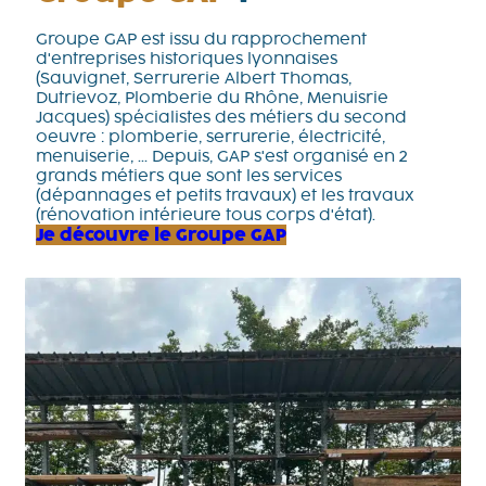
Groupe GAP est issu du rapprochement
d'entreprises historiques lyonnaises
(Sauvignet, Serrurerie Albert Thomas,
Dutrievoz, Plomberie du Rhône, Menuisrie
Jacques) spécialistes des métiers du second
oeuvre : plomberie, serrurerie, électricité,
menuiserie, ... Depuis, GAP s'est organisé en 2
grands métiers que sont les services
(dépannages et petits travaux) et les travaux
(rénovation intérieure tous corps d'état).
Je découvre le Groupe GAP