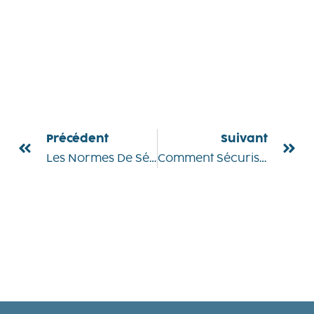
Précédent
Suivant
Les Normes De Sécurité À Respecter Lors De Travaux Électriques
Comment Sécuriser Vos Portes Et Fenêtres Contre Les Effractions ?