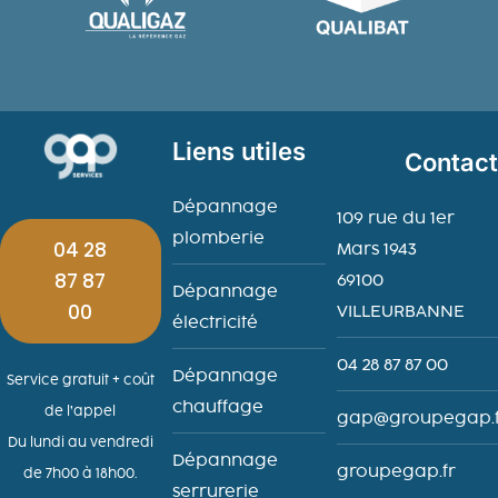
Liens utiles
Contac
Dépannage
109 rue du 1er
plomberie
04 28
Mars 1943
87 87
69100
Dépannage
00
VILLEURBANNE
électricité
04 28 87 87 00
Dépannage
Service gratuit + coût
chauffage
de l’appel
gap@groupegap.f
Du lundi au vendredi
Dépannage
groupegap.fr
de 7h00 à 18h00.
serrurerie