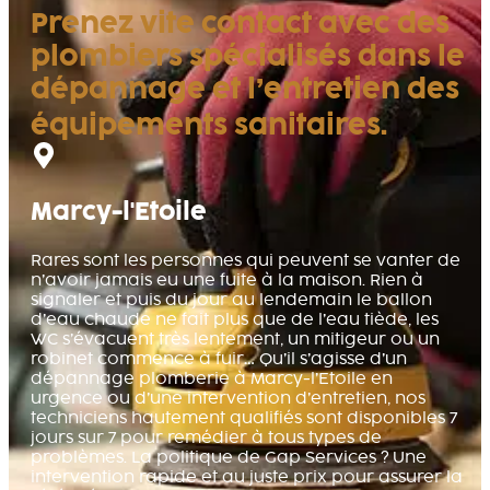
Prenez vite contact avec des
plombiers spécialisés dans le
dépannage et l’entretien des
équipements sanitaires.
Marcy-l'Etoile
Rares sont les personnes qui peuvent se vanter de
n’avoir jamais eu une fuite à la maison. Rien à
signaler et puis du jour au lendemain le ballon
d’eau chaude ne fait plus que de l’eau tiède, les
WC s’évacuent très lentement, un mitigeur ou un
robinet commence à fuir… Qu’il s’agisse d’un
dépannage plomberie à Marcy-l’Etoile en
urgence ou d’une intervention d’entretien, nos
techniciens hautement qualifiés sont disponibles 7
jours sur 7 pour remédier à tous types de
problèmes. La politique de Gap Services ? Une
intervention rapide et au juste prix pour assurer la