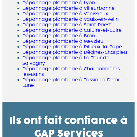
Dépannage plomberie à Lyon
Dépannage plomberie à Villeurbanne
Dépannage plomberie à Vénissieux
Dépannage plomberie à Vaulx-en-Velin
Dépannage plomberie à Saint-Priest
Dépannage plomberie à Caluire-et-Cuire
Dépannage plomberie à Bron
Dépannage plomberie à Meyzieu
Dépannage plomberie à Rillieux-la-Pape
Dépannage plomberie à Décines-Charpieu
Dépannage plomberie à La Tour de
Salvagny
Dépannage plomberie à Charbonnières-
les-Bains
Dépannage plomberie à Tassin-la-Demi-
Lune
Ils ont fait confiance à
GAP Services