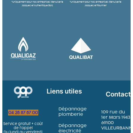
*uniquement pour nos entreprises Menuiserie
*uniquement pour nos entreprises Menuiserie
Jacques et Authentique Bois
Jacques et Fournier
Liens utiles
Contact
Dépannage
109 rue du
04 28 87 87 00
plomberie
1er Mars 1943
69100
Service gratuit + coût
Dépannage
VILLEURBANN
de l’appel
électricité
Du lundi au vendredi