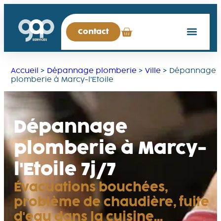
Contact
Accueil
>
Dépannage plomberie
>
Ville
>
Dépannage
plomberie à Marcy-l’Etoile
Dépannage
plomberie à Marcy-
l'Etoile 7j/7
Évacuations bouchées,
problème de chaudière, fuite
d'eau dans la cuisine…