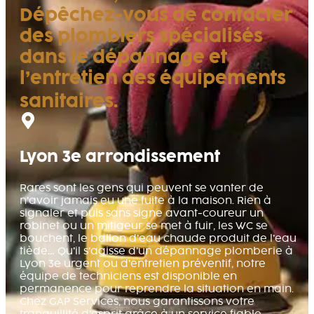
Dépêchez-vous de contacter
des plombiers spécialisés
dans le dépannage et
l’entretien des équipements
sanitaires.
Lyon 3e arrondissement
Rares sont les gens qui peuvent se vanter de
n’avoir jamais eu une fuite à la maison. Rien à
signaler et puis sans signe avant-coureur un
robinet ou un mitigeur se met à fuir, les WC se
bouchent, le ballon d’eau chaude produit de l’eau
tiède… Qu’il s’agisse d’un dépannage plomberie à
Lyon 3e urgent ou d’entretien préventif, notre
équipe de techniciens est disponible en
permanence pour reprendre la situation en main.
Chez GAP Services, nous garantissons votre