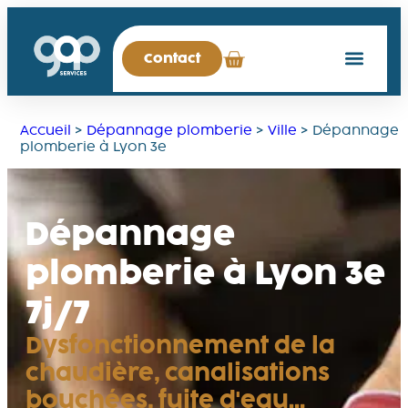
Contact
Accueil
>
Dépannage plomberie
>
Ville
>
Dépannage
plomberie à Lyon 3e
Dépannage
plomberie à Lyon 3e
7j/7
Dysfonctionnement de la
chaudière, canalisations
bouchées, fuite d'eau…