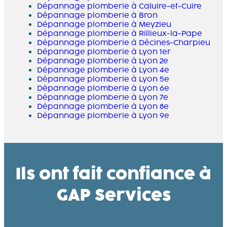
Dépannage plomberie à Caluire-et-Cuire
Dépannage plomberie à Bron
Dépannage plomberie à Meyzieu
Dépannage plomberie à Rillieux-la-Pape
Dépannage plomberie à Décines-Charpieu
Dépannage plomberie à Lyon 1er
Dépannage plomberie à Lyon 2e
Dépannage plomberie à Lyon 4e
Dépannage plomberie à Lyon 5e
Dépannage plomberie à Lyon 6e
Dépannage plomberie à Lyon 7e
Dépannage plomberie à Lyon 8e
Dépannage plomberie à Lyon 9e
Ils ont fait confiance à
GAP Services