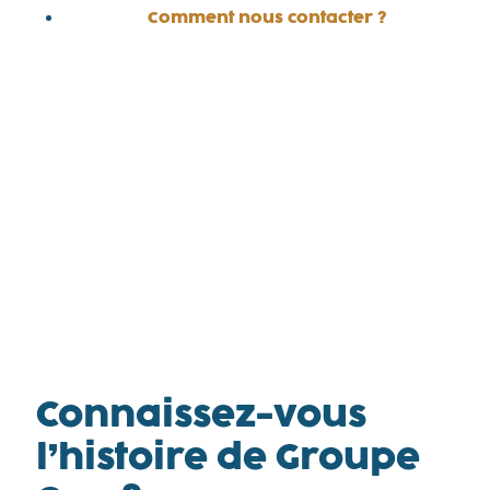
Comment nous contacter ?
Rien de plus simple : vous pouvez réaliser
votre devis en ligne ou bien vous faire
rappeler pour un diagnostic vidéo. Ou
encore, notre équipe Relation Client est
joignable du lundi au vendredi de 08H00 à
18H00 au 04 82 53 49 69.
Connaissez-vous
l’histoire de
Groupe