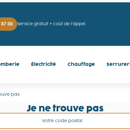
 87 00
Service gratuit + coût de l’appel
omberie
Électricité
Chauffage
Serrurer
rouve pas
Je ne trouve pas