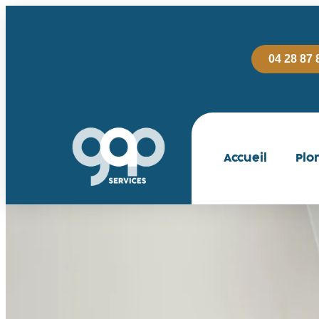
04 28 87 
Accueil
Plo