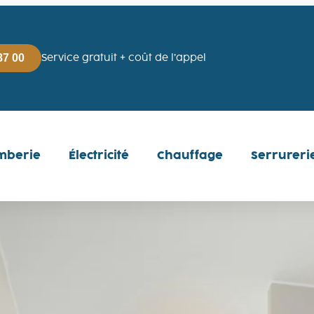
87 00
Service gratuit + coût de l’appel
mberie
Électricité
Chauffage
Serrureri